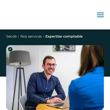
Secob
›
Nos services
›
Expertise comptable