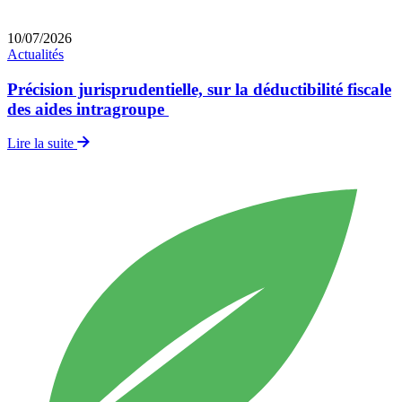
10
/
07
/
2026
Actualités
Précision jurisprudentielle, sur la déductibilité fiscale
des aides intragroupe
Lire la suite